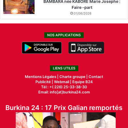
BAMBARA née KABORE Marie Josephe :
Faire -part
01/06/2026
NOS APPLICATIONS
LIENS UTILES
Mentions Légales |
Charte groupe |
Contact
Publicité
|
Webmail |
Equipe B24
Tél : +( 226) 25-33-38-30
Email: info[at]burkina24.com
Burkina 24 : 17 Prix Galian remportés