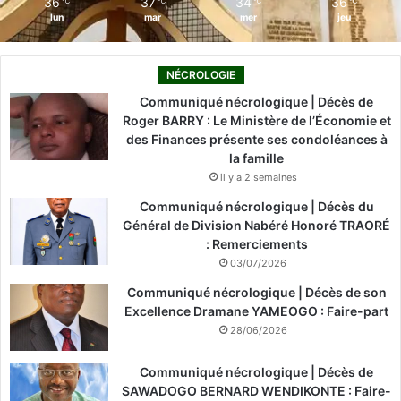
36
37
34
36
℃
℃
℃
℃
lun
mar
mer
jeu
NÉCROLOGIE
Communiqué nécrologique | Décès de
Roger BARRY : Le Ministère de l’Économie et
des Finances présente ses condoléances à
la famille
il y a 2 semaines
Communiqué nécrologique | Décès du
Général de Division Nabéré Honoré TRAORÉ
: Remerciements
03/07/2026
Communiqué nécrologique | Décès de son
Excellence Dramane YAMEOGO : Faire-part
28/06/2026
Communiqué nécrologique | Décès de
SAWADOGO BERNARD WENDIKONTE : Faire-