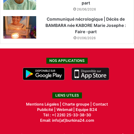
part
26/06/2026
Communiqué nécrologique | Décès de
BAMBARA née KABORE Marie Josephe :
Faire -part
01/06/2026
NOS APPLICATIONS
LIENS UTILES
Mentions Légales |
Charte groupe |
Contact
Publicité
|
Webmail |
Equipe B24
Tél : +( 226) 25-33-38-30
Email: info[at]burkina24.com