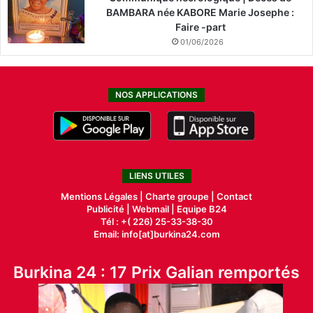
BAMBARA née KABORE Marie Josephe :
Faire -part
01/06/2026
NOS APPLICATIONS
LIENS UTILES
Mentions Légales |
Charte groupe |
Contact
Publicité
|
Webmail |
Equipe B24
Tél : +( 226) 25-33-38-30
Email: info[at]burkina24.com
Burkina 24 : 17 Prix Galian remportés