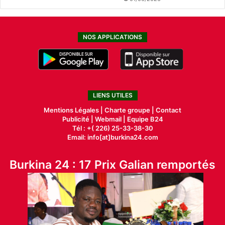
NOS APPLICATIONS
LIENS UTILES
Mentions Légales |
Charte groupe |
Contact
Publicité
|
Webmail |
Equipe B24
Tél : +( 226) 25-33-38-30
Email: info[at]burkina24.com
Burkina 24 : 17 Prix Galian remportés