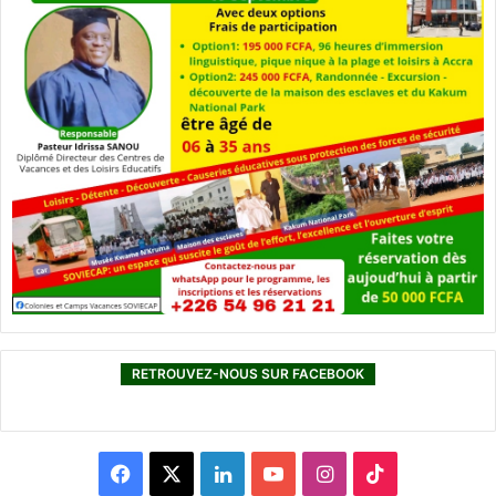
RETROUVEZ-NOUS SUR FACEBOOK
F
X
L
Y
I
T