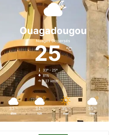
e
k
T
t
T
b
e
u
a
o
o
d
b
g
k
Ouagadougou
o
i
e
r
Nuages Dispersés
25
k
n
a
℃
m
33º - 25º
81%
1.27 km/h
33
34
35
35
℃
℃
℃
℃
dim
lun
mar
mer