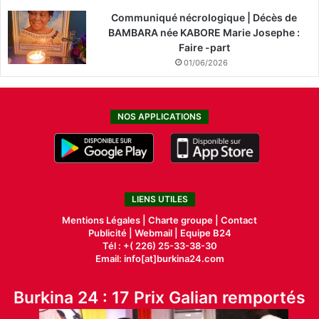
Communiqué nécrologique | Décès de
BAMBARA née KABORE Marie Josephe :
Faire -part
01/06/2026
NOS APPLICATIONS
LIENS UTILES
Mentions Légales |
Charte groupe |
Contact
Publicité
|
Webmail |
Equipe B24
Tél : +( 226) 25-33-38-30
Email: info[at]burkina24.com
Burkina 24 : 17 Prix Galian remportés