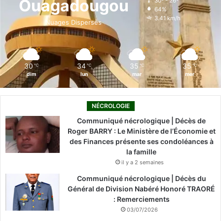
Ouagadougou
30º - 26º
64%
o
i
e
r
3.41 km/h
Nuages Dispersés
k
n
a
m
30
34
35
35
℃
℃
℃
℃
dim
lun
mar
mer
NÉCROLOGIE
Communiqué nécrologique | Décès de
Roger BARRY : Le Ministère de l’Économie et
des Finances présente ses condoléances à
la famille
il y a 2 semaines
Communiqué nécrologique | Décès du
Général de Division Nabéré Honoré TRAORÉ
: Remerciements
03/07/2026