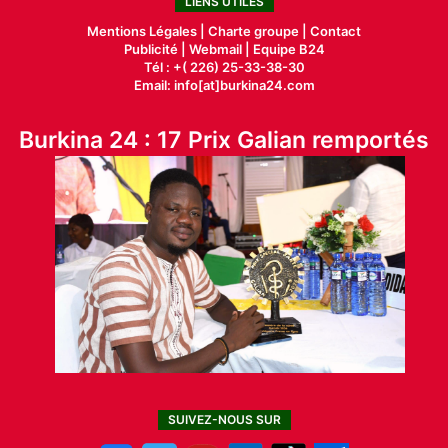
LIENS UTILES
Mentions Légales |
Charte groupe |
Contact
Publicité
|
Webmail |
Equipe B24
Tél : +( 226) 25-33-38-30
Email: info[at]burkina24.com
Burkina 24 : 17 Prix Galian remportés
SUIVEZ-NOUS SUR