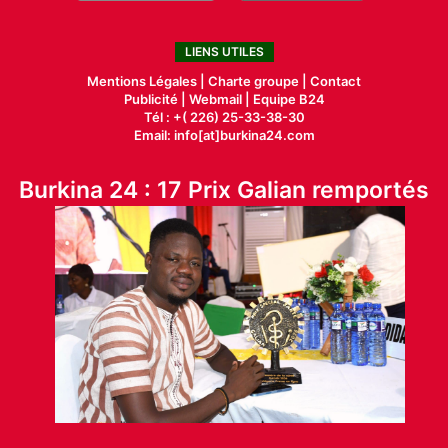
LIENS UTILES
Mentions Légales |
Charte groupe |
Contact
Publicité
|
Webmail |
Equipe B24
Tél : +( 226) 25-33-38-30
Email: info[at]burkina24.com
Burkina 24 : 17 Prix Galian remportés