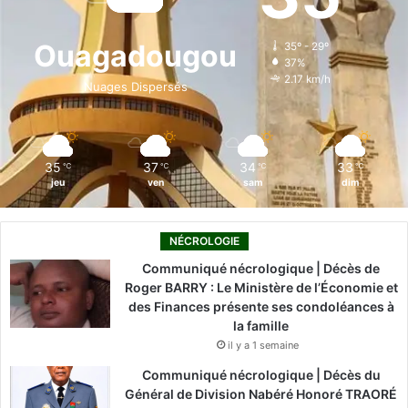
b
e
u
a
o
o
d
b
g
k
Ouagadougou
35º - 29º
37%
o
i
e
r
2.17 km/h
Nuages Dispersés
k
n
a
m
35
37
34
33
℃
℃
℃
℃
jeu
ven
sam
dim
NÉCROLOGIE
Communiqué nécrologique | Décès de
Roger BARRY : Le Ministère de l’Économie et
des Finances présente ses condoléances à
la famille
il y a 1 semaine
Communiqué nécrologique | Décès du
Général de Division Nabéré Honoré TRAORÉ