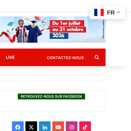
FR
Rechercher
LIVE
CONTACTEZ-NOUS
RETROUVEZ-NOUS SUR FACEBOOK
F
X
L
Y
I
T