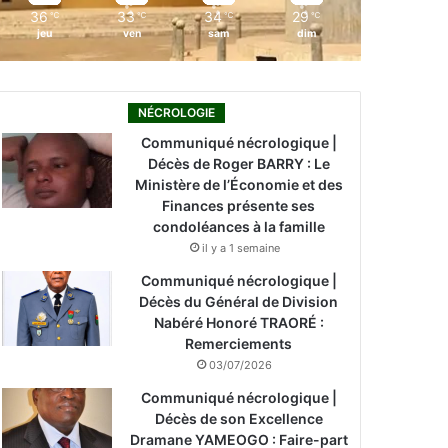
36
33
34
29
℃
℃
℃
℃
jeu
ven
sam
dim
NÉCROLOGIE
Communiqué nécrologique |
Décès de Roger BARRY : Le
Ministère de l’Économie et des
Finances présente ses
condoléances à la famille
il y a 1 semaine
Communiqué nécrologique |
Décès du Général de Division
Nabéré Honoré TRAORÉ :
Remerciements
03/07/2026
Communiqué nécrologique |
Décès de son Excellence
Dramane YAMEOGO : Faire-part