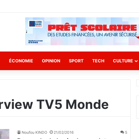
E
ÉCONOMIE
OPINION
SPORT
TECH
CULTURE
erview TV5 Monde
Noufou KINDO
21/02/2016
5