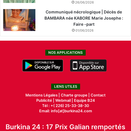
26/06/2026
Communiqué nécrologique | Décès de
BAMBARA née KABORE Marie Josephe :
Faire -part
01/06/2026
NOS APPLICATIONS
LIENS UTILES
Mentions Légales |
Charte groupe |
Contact
Publicité
|
Webmail |
Equipe B24
Tél : +( 226) 25-33-38-30
Email: info[at]burkina24.com
Burkina 24 : 17 Prix Galian remportés