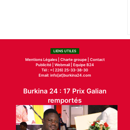
LIENS UTILES
Mentions Légales |
Charte groupe |
Contact
Publicité
|
Webmail |
Equipe B24
Tél : +( 226) 25-33-38-30
Email: info[at]burkina24.com
Burkina 24 : 17 Prix Galian
remportés