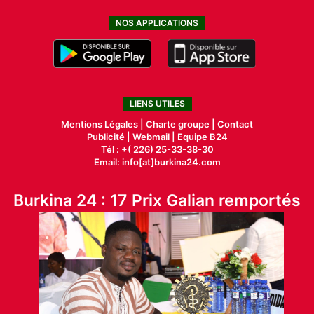
NOS APPLICATIONS
LIENS UTILES
Mentions Légales |
Charte groupe |
Contact
Publicité
|
Webmail |
Equipe B24
Tél : +( 226) 25-33-38-30
Email: info[at]burkina24.com
Burkina 24 : 17 Prix Galian remportés