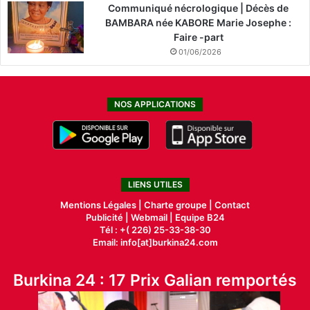
Communiqué nécrologique | Décès de
BAMBARA née KABORE Marie Josephe :
Faire -part
01/06/2026
NOS APPLICATIONS
LIENS UTILES
Mentions Légales |
Charte groupe |
Contact
Publicité
|
Webmail |
Equipe B24
Tél : +( 226) 25-33-38-30
Email: info[at]burkina24.com
Burkina 24 : 17 Prix Galian remportés