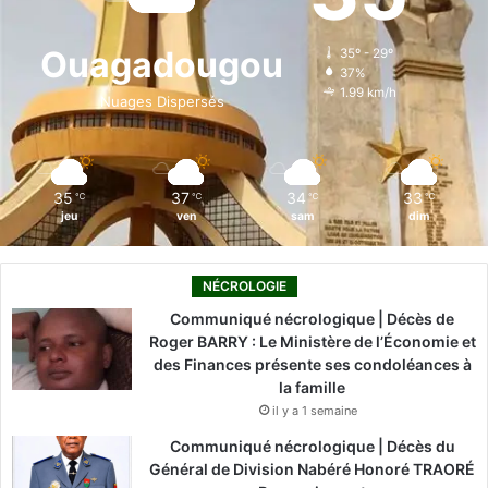
o
d
b
g
k
Ouagadougou
35º - 29º
37%
o
i
e
r
1.99 km/h
Nuages Dispersés
k
n
a
m
35
37
34
33
℃
℃
℃
℃
jeu
ven
sam
dim
NÉCROLOGIE
Communiqué nécrologique | Décès de
Roger BARRY : Le Ministère de l’Économie et
des Finances présente ses condoléances à
la famille
il y a 1 semaine
Communiqué nécrologique | Décès du
Général de Division Nabéré Honoré TRAORÉ