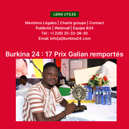
LIENS UTILES
Mentions Légales |
Charte groupe |
Contact
Publicité
|
Webmail |
Equipe B24
Tél : +( 226) 25-33-38-30
Email: info[at]burkina24.com
Burkina 24 : 17 Prix Galian remportés