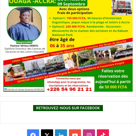
RETROUVEZ-NOUS SUR FACEBOOK
F
X
L
Y
I
T