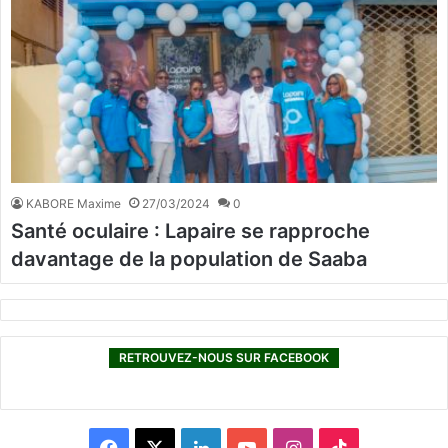
KABORE Maxime
27/03/2024
0
Santé oculaire : Lapaire se rapproche
davantage de la population de Saaba
RETROUVEZ-NOUS SUR FACEBOOK
F
X
L
Y
I
T