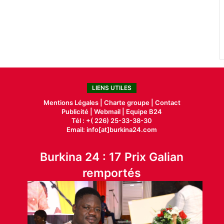
LIENS UTILES
Mentions Légales |
Charte groupe |
Contact
Publicité
|
Webmail |
Equipe B24
Tél : +( 226) 25-33-38-30
Email: info[at]burkina24.com
Burkina 24 : 17 Prix Galian
remportés