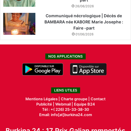
26/06/2026
Communiqué nécrologique | Décès de
BAMBARA née KABORE Marie Josephe :
Faire -part
01/06/2026
NOS APPLICATIONS
LIENS UTILES
Mentions Légales |
Charte groupe |
Contact
Publicité
|
Webmail |
Equipe B24
Tél : +( 226) 25-33-38-30
Email: info[at]burkina24.com
Burkina 24 : 17 Prix Galian remportés