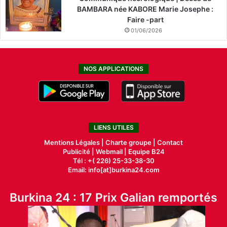
BAMBARA née KABORE Marie Josephe :
Faire -part
01/06/2026
NOS APPLICATIONS
LIENS UTILES
Mentions Légales |
Charte groupe |
Contact
Publicité
|
Webmail |
Equipe B24
Tél : +( 226) 25-33-38-30
Email: info[at]burkina24.com
Burkina 24 : 17 Prix Galian remportés