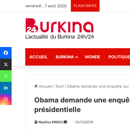
vendredi , 7 août 2026
FLASH INFOS
ACCUEIL
BURKINA
MONDE
POLITIQU
Accueil
/
Tech
/
Obama demande une enquête sur le 
Obama demande une enquête 
présidentielle
Noufou KINDO
E
10/12/2016
n