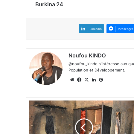
Burkina 24
Linkedin
Messenger
Noufou KINDO
@noufou_kindo s'intéresse aux ques
Population et Développement.
We
Fa
X
Lin
Pin
bsi
ce
ke
ter
te
bo
din
est
ok
A
r
r
o
n