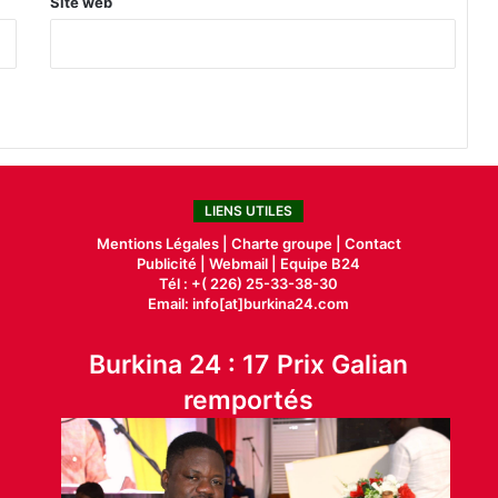
Site web
LIENS UTILES
Mentions Légales |
Charte groupe |
Contact
Publicité
|
Webmail |
Equipe B24
Tél : +( 226) 25-33-38-30
Email: info[at]burkina24.com
Burkina 24 : 17 Prix Galian
remportés