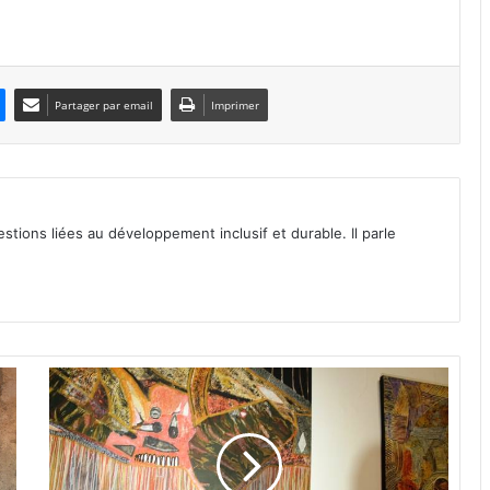
Partager par email
Imprimer
tions liées au développement inclusif et durable. Il parle
D
o
m
i
n