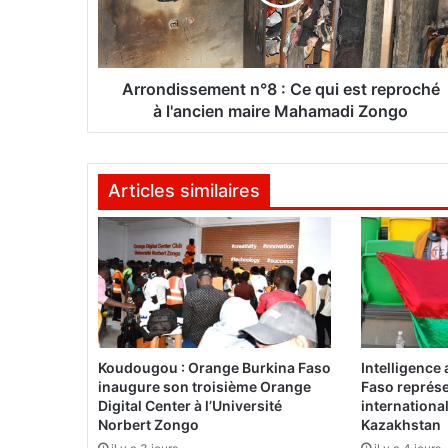
d
i
s
s
e
Arrondissement n°8 : Ce qui est reproché
m
à l'ancien maire Mahamadi Zongo
e
n
t
Articles similaires
n
°
8
:
C
e
q
u
i
Koudougou : Orange Burkina Faso
Intelligence a
e
inaugure son troisième Orange
Faso représe
s
Digital Center à l’Université
international
t
Norbert Zongo
Kazakhstan
r