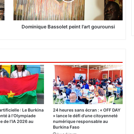
i
q
u
e
B
Dominique Bassolet peint l'art gourounsi
a
s
s
o
l
e
t
p
e
i
n
t
l
rtificielle : Le Burkina
24 heures sans écran : « OFF DAY
'
nté à l’Olympiade
» lance le défi d’une citoyenneté
a
e de l’IA 2026 au
numérique responsable au
r
Burkina Faso
t