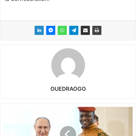
OUEDRAOGO
L
e
C
a
p