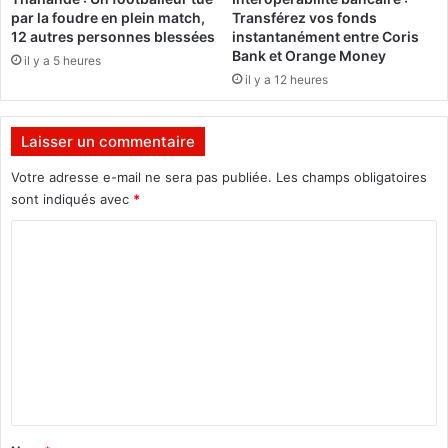
u
l
par la foudre en plein match,
Transférez vos fonds
e
a
12 autres personnes blessées
instantanément entre Coris
l
d
Bank et Orange Money
il y a 5 heures
l
e
il y a 12 heures
e
u
m
x
e
i
Laisser un commentaire
n
è
t
m
Votre adresse e-mail ne sera pas publiée.
Les champs obligatoires
b
e
sont indiqués avec
*
é
f
C
n
o
é
i
o
f
s
m
i
d
q
e
m
u
s
e
e
o
,
n
n
e
h
t
n
i
a
t