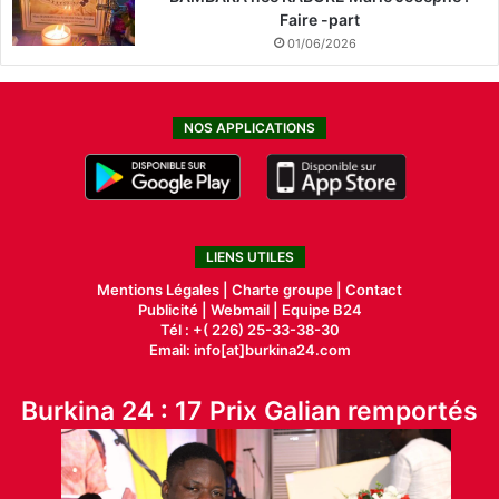
Faire -part
01/06/2026
NOS APPLICATIONS
LIENS UTILES
Mentions Légales |
Charte groupe |
Contact
Publicité
|
Webmail |
Equipe B24
Tél : +( 226) 25-33-38-30
Email: info[at]burkina24.com
Burkina 24 : 17 Prix Galian remportés