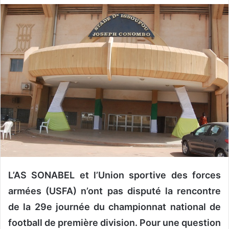
v
o
y
e
r
u
n
c
o
u
r
r
i
e
L’AS SONABEL et l’Union sportive des forces
l
armées (USFA) n’ont pas disputé la rencontre
de la 29e journée du championnat national de
football de première division. Pour une question