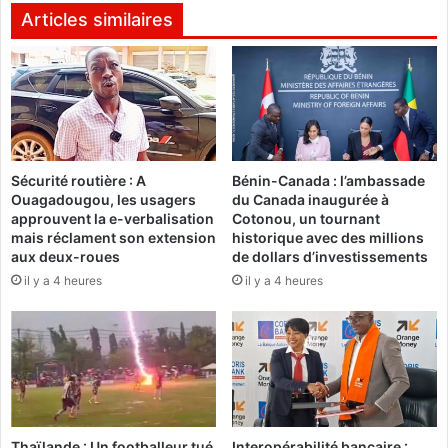
a
e
Articles similaires
l
R
u
a
e
h
l
i
e
m
p
o
a
F
r
Sécurité routière : A
Bénin-Canada : l’ambassade
C
Ouagadougou, les usagers
du Canada inaugurée à
t
c
approuvent la e-verbalisation
Cotonou, un tournant
e
h
mais réclament son extension
historique avec des millions
n
a
aux deux-roues
de dollars d’investissements
a
m
il y a 4 heures
il y a 4 heures
r
p
i
i
a
o
t
n
,
p
m
o
u
u
t
r
Thaïlande : Un footballeur tué
Interopérabilité bancaire :