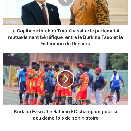
i
t
a
i
n
Le Capitaine Ibrahim Traoré « salue le partenariat,
e
mutuellement bénéfique, entre le Burkina Faso et la
I
Fédération de Russie »
b
r
B
a
u
h
r
i
k
m
i
T
n
r
a
a
F
o
a
r
s
Burkina Faso : Le Rahimo FC champion pour la
é
o
deuxième fois de son histoire
«
:
s
L