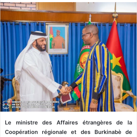
o
y
e
r
u
n
c
o
u
r
r
i
e
l
Le ministre des Affaires étrangères de la
Coopération régionale et des Burkinabè de