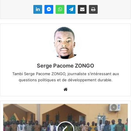
Serge Pacome ZONGO
Tambi Serge Pacome ZONGO, journaliste s'intéressant aux
questions politiques et de développement durable.
We
bsi
te
R
e
b
o