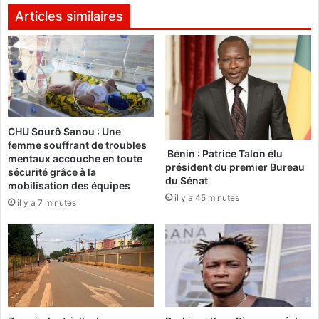
l
e
Articles similaires
’
m
E
a
s
m
t
a
a
n
f
e
f
t
û
CHU Sourô Sanou : Une
s
femme souffrant de troubles
t
e
Bénin : Patrice Talon élu
mentaux accouche en toute
e
s
président du premier Bureau
sécurité grâce à la
s
q
du Sénat
mobilisation des équipes
a
u
il y a 45 minutes
il y a 7 minutes
s
i
t
n
r
t
a
u
t
p
é
l
g
é
i
s