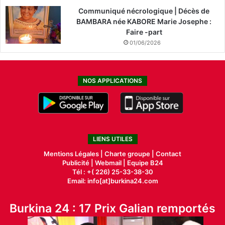
Communiqué nécrologique | Décès de
BAMBARA née KABORE Marie Josephe :
Faire -part
01/06/2026
NOS APPLICATIONS
LIENS UTILES
Mentions Légales |
Charte groupe |
Contact
Publicité
|
Webmail |
Equipe B24
Tél : +( 226) 25-33-38-30
Email: info[at]burkina24.com
Burkina 24 : 17 Prix Galian remportés