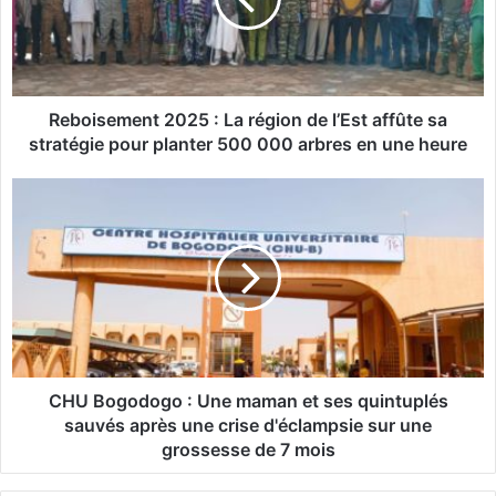
i
s
e
m
e
n
Reboisement 2025 : La région de l’Est affûte sa
t
stratégie pour planter 500 000 arbres en une heure
2
0
C
2
H
5
U
:
B
L
o
a
g
r
o
é
d
g
o
i
g
CHU Bogodogo : Une maman et ses quintuplés
o
o
sauvés après une crise d'éclampsie sur une
n
:
grossesse de 7 mois
d
U
e
n