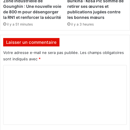
Zone industrielle de
Burkina : Kosa Pic sommé de
e
s
Gounghin : Une nouvelle voie
retirer ses œuvres et
p
a
de 800 m pour désengorger
publications jugées contre
o
u
la RN1 et renforcer la sécurité
les bonnes mœurs
u
v
il y a 51 minutes
il y a 3 heures
r
é
p
s
l
a
Laisser un commentaire
a
p
n
r
Votre adresse e-mail ne sera pas publiée.
Les champs obligatoires
t
è
sont indiqués avec
*
e
s
C
r
u
5
n
o
0
e
m
0
c
0
r
m
0
i
e
0
s
a
e
n
r
d
t
b
'