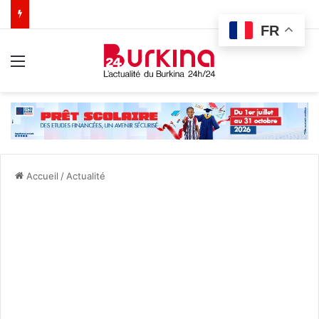
FR
Menu
Accueil
/
Actualité