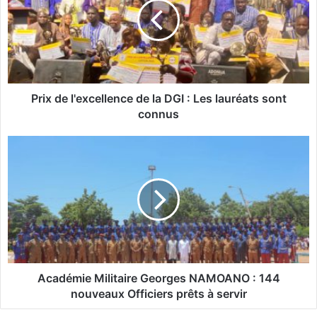
x
d
e
l
'
e
x
Prix de l'excellence de la DGI : Les lauréats sont
c
connus
e
l
A
l
c
e
a
n
d
c
é
e
m
d
i
e
e
l
M
a
i
Académie Militaire Georges NAMOANO : 144
D
l
nouveaux Officiers prêts à servir
G
i