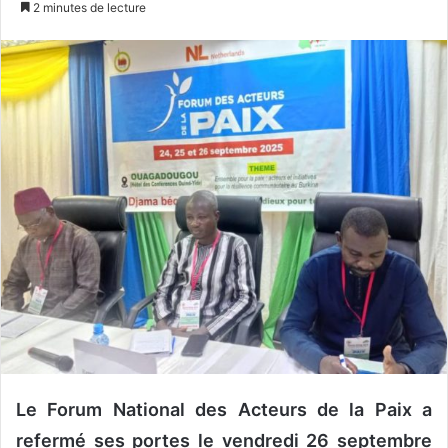
2 minutes de lecture
v
o
y
e
r
u
n
c
o
u
r
r
i
e
l
Le Forum National des Acteurs de la Paix a
refermé ses portes le vendredi 26 septembre