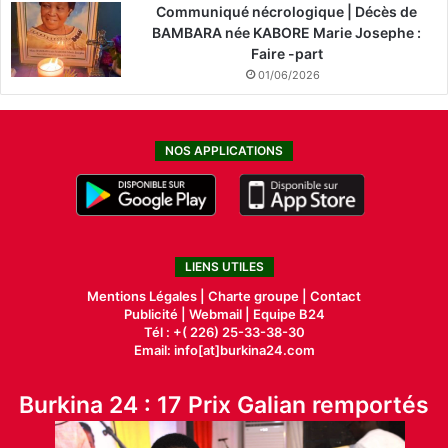
Communiqué nécrologique | Décès de
BAMBARA née KABORE Marie Josephe :
Faire -part
01/06/2026
NOS APPLICATIONS
LIENS UTILES
Mentions Légales |
Charte groupe |
Contact
Publicité
|
Webmail |
Equipe B24
Tél : +( 226) 25-33-38-30
Email: info[at]burkina24.com
Burkina 24 : 17 Prix Galian remportés