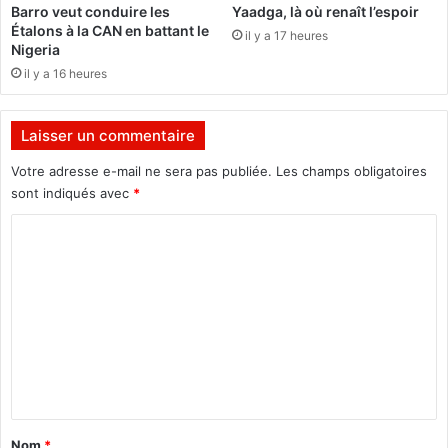
Barro veut conduire les
Yaadga, là où renaît l’espoir
s
4
Étalons à la CAN en battant le
il y a 17 heures
n
Nigeria
o
il y a 16 heures
u
v
e
Laisser un commentaire
a
u
Votre adresse e-mail ne sera pas publiée.
Les champs obligatoires
x
sont indiqués avec
*
O
C
f
f
o
i
m
c
i
m
e
e
r
s
n
p
t
r
a
ê
Nom
*