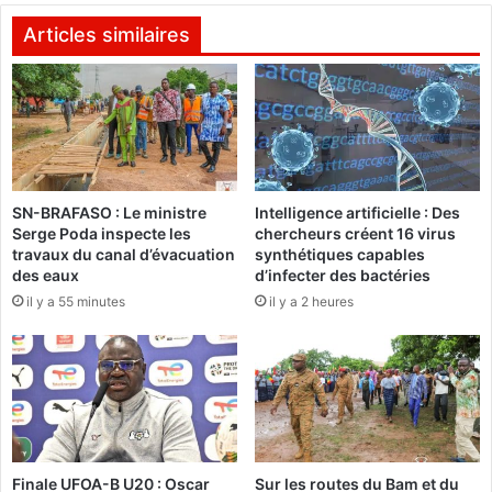
I
t
:
a
Articles similaires
L
i
e
r
s
e
l
G
a
e
u
o
r
r
SN-BRAFASO : Le ministre
Intelligence artificielle : Des
é
g
Serge Poda inspecte les
chercheurs créent 16 virus
a
e
travaux du canal d’évacuation
synthétiques capables
t
s
des eaux
d’infecter des bactéries
s
N
il y a 55 minutes
il y a 2 heures
s
A
o
M
n
O
t
A
c
N
o
O
n
:
n
1
Finale UFOA-B U20 : Oscar
Sur les routes du Bam et du
u
4