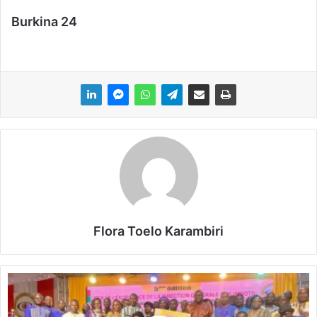
Burkina 24
Flora Toelo Karambiri
P
r
i