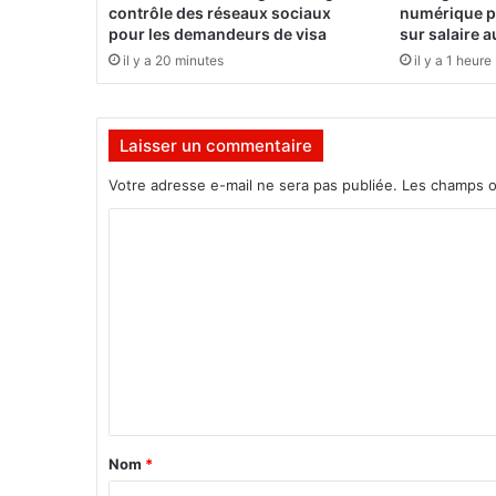
r
contrôle des réseaux sociaux
numérique po
e
pour les demandeurs de visa
sur salaire 
p
il y a 20 minutes
il y a 1 heure
r
é
s
i
Laisser un commentaire
d
Votre adresse e-mail ne sera pas publiée.
Les champs o
e
n
C
t
o
i
e
m
l
m
g
é
e
a
n
n
t
t
à
a
Nom
*
C
i
h