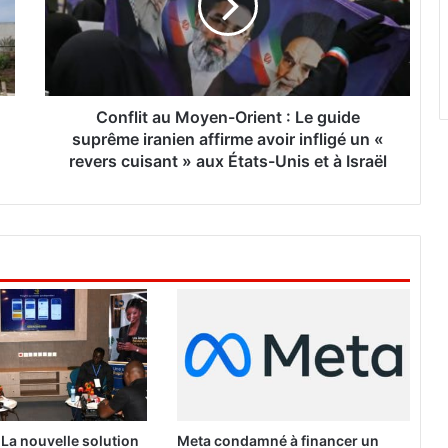
l
i
t
a
u
M
Conflit au Moyen-Orient : Le guide
o
suprême iranien affirme avoir infligé un «
y
revers cuisant » aux États-Unis et à Israël
e
n
-
O
r
i
e
n
t
:
L
e
g
 La nouvelle solution
Meta condamné à financer un