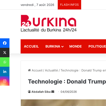
vendredi , 7 août 2026
FLASH INFOS
ACCUEIL
BURKINA
MONDE
POLITIQU
Accueil
/
Actualité
/
Technologie : Donald Trump enc
Technologie : Donald Trump 
Abdallah Siba
E
04/06/2026
n
v