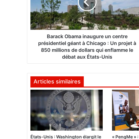
c
k
O
b
a
m
Barack Obama inaugure un centre
a
présidentiel géant à Chicago : Un projet à
i
850 millions de dollars qui enflamme le
n
débat aux États-Unis
a
u
g
Articles similaires
u
r
e
u
n
c
e
n
t
États-Unis : Washington élargit le
« PengMe » :