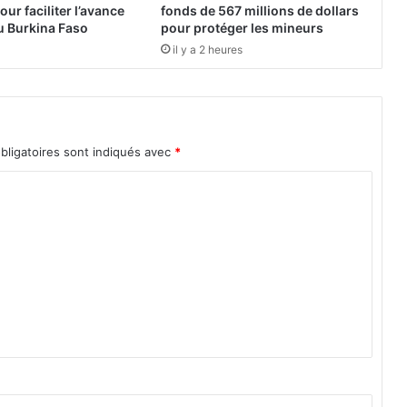
u
ur faciliter l’avance
fonds de 567 millions de dollars
i
au Burkina Faso
pour protéger les mineurs
d
il y a 2 heures
e
s
u
p
r
bligatoires sont indiqués avec
*
ê
m
e
i
r
a
n
i
e
n
a
f
f
i