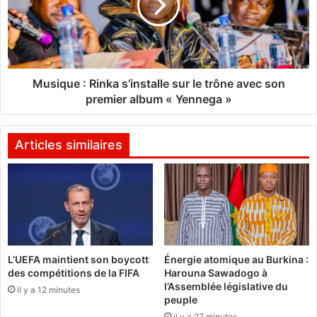
r
q
i
u
b
e
u
:
t
R
i
i
Musique : Rinka s’installe sur le trône avec son
o
n
premier album « Yennega »
n
k
s
a
f
s
Articles similaires
r
’
a
i
n
n
c
s
h
t
i
a
s
l
L’UEFA maintient son boycott
Énergie atomique au Burkina :
s
l
des compétitions de la FIFA
Harouna Sawadogo à
e
e
l’Assemblée législative du
n
il y a 12 minutes
s
peuple
t
u
il y a 27 minutes