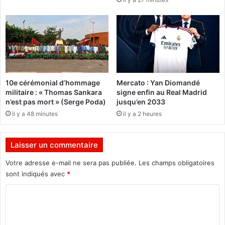
l
r
a
l
b
e
a
t
r
r
r
ô
e
n
d
e
10e cérémonial d’hommage
Mercato : Yan Diomandé
e
a
militaire : « Thomas Sankara
signe enfin au Real Madrid
s
v
n’est pas mort » (Serge Poda)
jusqu’en 2033
2
e
il y a 48 minutes
il y a 2 heures
6
c
1
s
m
o
Laisser un commentaire
i
n
l
p
Votre adresse e-mail ne sera pas publiée.
Les champs obligatoires
l
r
sont indiqués avec
*
i
e
o
m
C
n
i
o
s
e
m
F
r