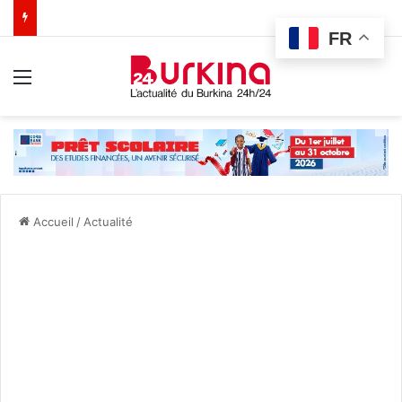
FR
Menu
Accueil
/
Actualité