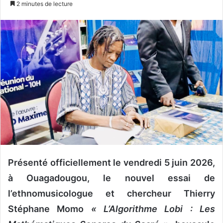
2 minutes de lecture
v
o
y
e
r
u
n
c
o
u
r
r
i
Présenté officiellement le vendredi 5 juin 2026,
e
à Ouagadougou, le nouvel essai de
l
l’ethnomusicologue et chercheur Thierry
Stéphane Momo
« L’Algorithme Lobi : Les