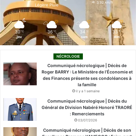
o
i
e
r
3.92 km/h
Légère Pluie
k
n
a
m
30
36
34
33
℃
℃
℃
℃
jeu
ven
sam
dim
NÉCROLOGIE
Communiqué nécrologique | Décès de
Roger BARRY : Le Ministère de l’Économie et
des Finances présente ses condoléances à
la famille
il y a 1 semaine
Communiqué nécrologique | Décès du
Général de Division Nabéré Honoré TRAORÉ
: Remerciements
03/07/2026
Communiqué nécrologique | Décès de son