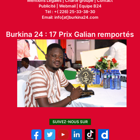
Mentions Légales |
Charte groupe |
Contact
Publicité
|
Webmail |
Equipe B24
Tél : +( 226) 25-33-38-30
Email: info[at]burkina24.com
Burkina 24 : 17 Prix Galian remportés
SUIVEZ-NOUS SUR