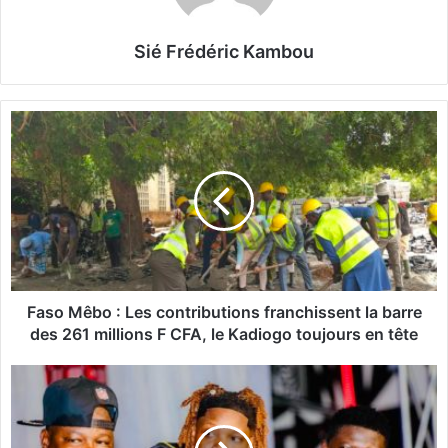
Sié Frédéric Kambou
F
a
s
o
M
ê
b
o
:
L
Faso Mêbo : Les contributions franchissent la barre
e
des 261 millions F CFA, le Kadiogo toujours en tête
s
c
M
o
u
n
s
t
i