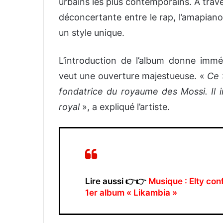
urbains les plus contemporains. À trave
déconcertante entre le rap, l’amapiano
un style unique.
L’introduction de l’album donne imm
veut une ouverture majestueuse. «
Ce 
fondatrice du royaume des Mossi. Il in
royal
», a expliqué l’artiste.
Lire aussi 👉👉
Musique : Elty con
1er album « Likambia »