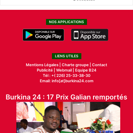
NOS APPLICATIONS
LIENS UTILES
Mentions Légales |
Charte groupe |
Contact
Publicité
|
Webmail |
Equipe B24
Tél : +( 226) 25-33-38-30
Email: info[at]burkina24.com
Burkina 24 : 17 Prix Galian remportés