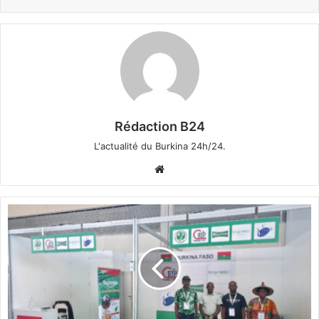
Rédaction B24
L'actualité du Burkina 24h/24.
We
bsi
te
C
o
m
m
u
n
i
q