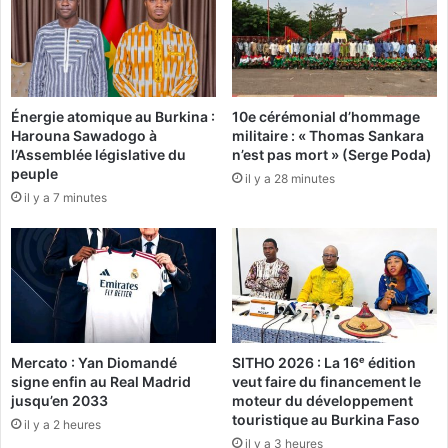
I
«
R
L
E
e
M
s
A
t
C
Énergie atomique au Burkina :
10e cérémonial d’hommage
e
Harouna Sawadogo à
militaire : « Thomas Sankara
F
c
l’Assemblée législative du
n’est pas mort » (Serge Poda)
R
h
peuple
U
il y a 28 minutes
n
il y a 7 minutes
T
o
2
l
0
o
2
g
7
i
(
e
2
s
0
n
Mercato : Yan Diomandé
SITHO 2026 : La 16ᵉ édition
-
u
signe enfin au Real Madrid
veut faire du financement le
2
c
jusqu’en 2033
moteur du développement
2
l
touristique au Burkina Faso
il y a 2 heures
a
é
il y a 3 heures