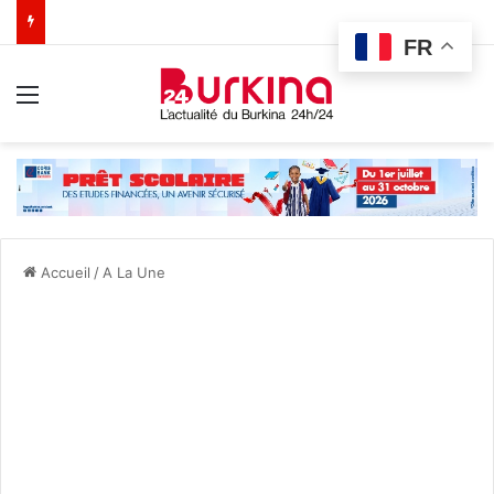
FR
Menu
Accueil
/
A La Une