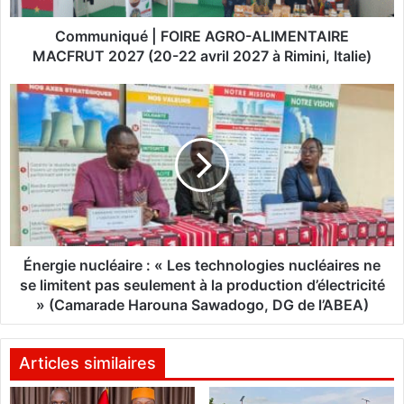
u
é
Communiqué | FOIRE AGRO-ALIMENTAIRE
|
MACFRUT 2027 (20-22 avril 2027 à Rimini, Italie)
F
O
É
I
n
R
e
E
r
A
g
G
i
R
e
O
n
-
u
A
c
Énergie nucléaire : « Les technologies nucléaires ne
L
l
se limitent pas seulement à la production d’électricité
I
é
» (Camarade Harouna Sawadogo, DG de l’ABEA)
M
a
E
i
N
r
Articles similaires
T
e
A
: