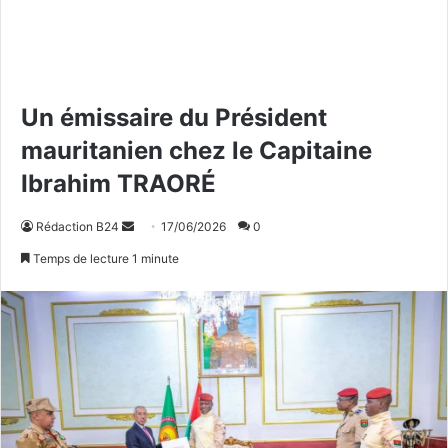
Un émissaire du Président
mauritanien chez le Capitaine
Ibrahim TRAORÉ
Rédaction B24
E
17/06/2026
0
n
Temps de lecture 1 minute
v
o
y
e
r
u
n
c