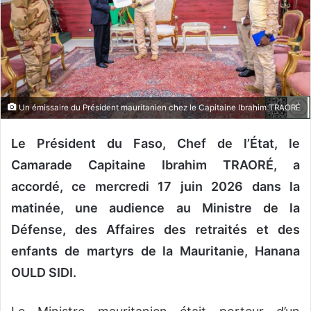
o
u
r
r
i
e
Un émissaire du Président mauritanien chez le Capitaine Ibrahim TRAORÉ
l
Le Président du Faso, Chef de l’État, le
Camarade Capitaine Ibrahim TRAORÉ, a
accordé, ce mercredi 17 juin 2026 dans la
matinée, une audience au Ministre de la
Défense, des Affaires des retraités et des
enfants de martyrs de la Mauritanie, Hanana
OULD SIDI.