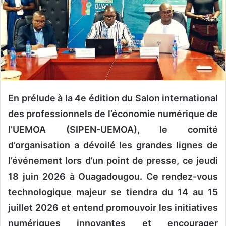
u
n
c
o
u
r
r
i
En prélude à la 4e édition du Salon international
e
des professionnels de l’économie numérique de
l
l’UEMOA (SIPEN-UEMOA), le comité
d’organisation a dévoilé les grandes lignes de
l’événement lors d’un point de presse, ce jeudi
18 juin 2026 à Ouagadougou. Ce rendez-vous
technologique majeur se tiendra du 14 au 15
juillet 2026 et entend promouvoir les initiatives
numériques innovantes et encourager