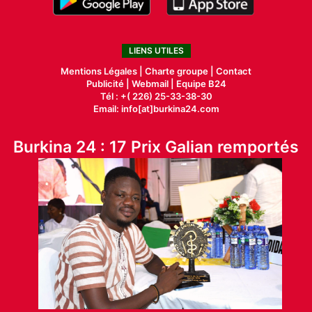
LIENS UTILES
Mentions Légales |
Charte groupe |
Contact
Publicité
|
Webmail |
Equipe B24
Tél : +( 226) 25-33-38-30
Email: info[at]burkina24.com
Burkina 24 : 17 Prix Galian remportés