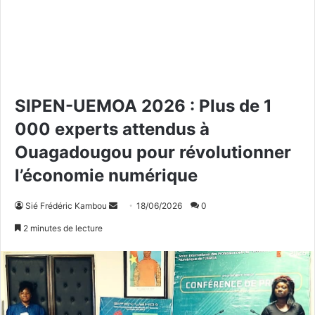
SIPEN-UEMOA 2026 : Plus de 1
000 experts attendus à
Ouagadougou pour révolutionner
l’économie numérique
Sié Frédéric Kambou
E
18/06/2026
0
n
2 minutes de lecture
v
o
y
e
r