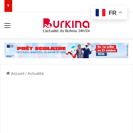
FR
Menu
Accueil
/
Actualité