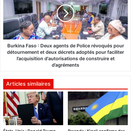
k
r
i
k
n
i
a
n
b
a
è
F
d
a
e
s
Burkina Faso : Deux agents de Police révoqués pour
l
o
détournement et deux décrets adoptés pour faciliter
a
:
l’acquisition d'autorisations de construire et
d
D
d’agréments
i
e
a
u
s
x
Articles similaires
p
a
o
g
r
e
a
n
o
t
f
s
f
d
r
États-Unis : Donald Trump
Rwanda : Kigali confirme des
e