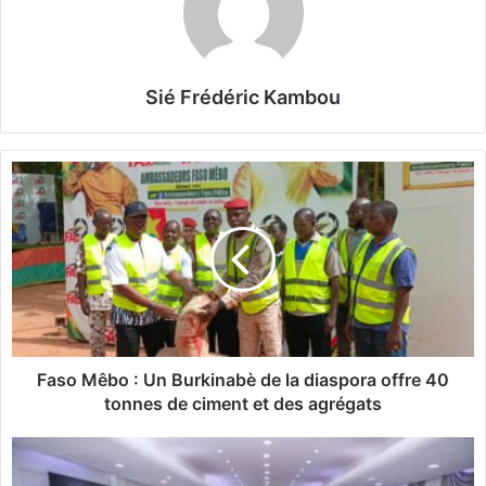
Sié Frédéric Kambou
F
a
s
o
M
ê
b
o
:
U
Faso Mêbo : Un Burkinabè de la diaspora offre 40
n
tonnes de ciment et des agrégats
B
u
B
r
u