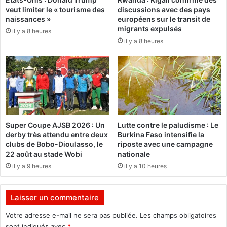
veut limiter le « tourisme des
discussions avec des pays
e
P
naissances »
européens sur le transit de
4
o
migrants expulsés
0
il y a 8 heures
l
il y a 8 heures
t
i
o
c
n
e
n
r
e
é
s
v
d
o
e
q
Super Coupe AJSB 2026 : Un
Lutte contre le paludisme : Le
c
u
derby très attendu entre deux
Burkina Faso intensifie la
i
é
clubs de Bobo-Dioulasso, le
riposte avec une campagne
m
s
22 août au stade Wobi
nationale
e
p
il y a 9 heures
il y a 10 heures
n
o
t
u
e
r
Laisser un commentaire
t
d
d
é
Votre adresse e-mail ne sera pas publiée.
Les champs obligatoires
e
t
sont indiqués avec
*