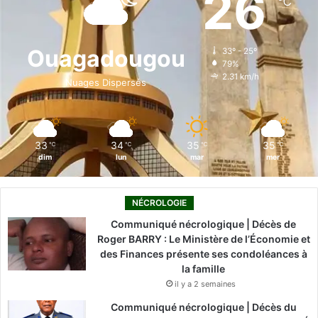
26
℃
’
b
e
u
a
o
a
g
o
d
b
g
k
r
Ouagadougou
33º - 25º
é
79%
o
i
e
r
2.31 km/h
m
Nuages Dispersés
e
k
n
a
n
t
m
s
33
34
35
35
℃
℃
℃
℃
dim
lun
mar
mer
NÉCROLOGIE
Communiqué nécrologique | Décès de
Roger BARRY : Le Ministère de l’Économie et
des Finances présente ses condoléances à
la famille
il y a 2 semaines
Communiqué nécrologique | Décès du