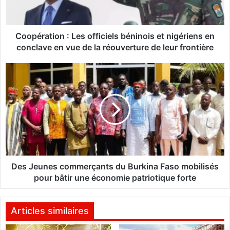
a
t
i
o
Coopération : Les officiels béninois et nigériens en
n
conclave en vue de la réouverture de leur frontière
:
L
D
e
e
s
s
o
J
f
e
f
u
i
n
c
e
i
s
e
c
Des Jeunes commerçants du Burkina Faso mobilisés
l
o
pour bâtir une économie patriotique forte
s
m
b
m
é
e
Articles similaires
n
r
i