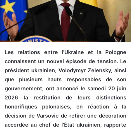
n
c
o
u
r
r
i
e
Les relations entre l’Ukraine et la Pologne
l
connaissent un nouvel épisode de tension. Le
président ukrainien, Volodymyr Zelensky, ainsi
que plusieurs hauts responsables de son
gouvernement, ont annoncé le samedi 20 juin
2026 la restitution de leurs distinctions
honorifiques polonaises, en réaction à la
décision de Varsovie de retirer une décoration
accordée au chef de l’État ukrainien, rapporte