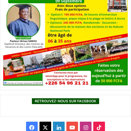
RETROUVEZ-NOUS SUR FACEBOOK
F
X
L
Y
I
T