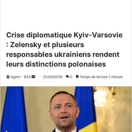
Crise diplomatique Kyiv-Varsovie
: Zelensky et plusieurs
responsables ukrainiens rendent
leurs distinctions polonaises
Agent - B24
E
21/06/2026
0
Temps de lecture 1 minute
n
v
o
y
e
r
u