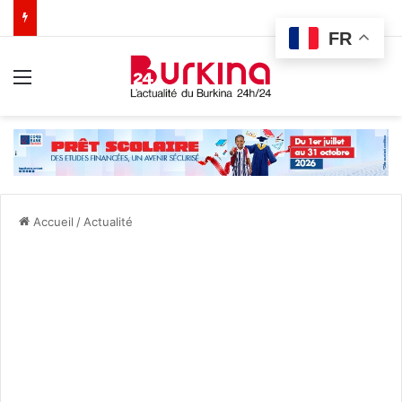
FR
Menu
Accueil
/
Actualité