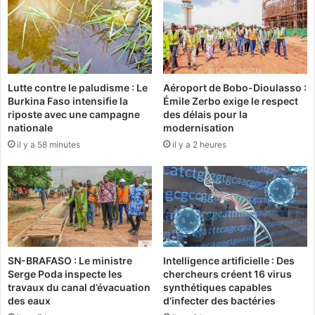
ç
n
a
o
n
i
t
s
s
e
d
Lutte contre le paludisme : Le
Aéroport de Bobo-Dioulasso :
t
u
Burkina Faso intensifie la
Émile Zerbo exige le respect
n
B
riposte avec une campagne
des délais pour la
i
u
nationale
modernisation
g
r
il y a 58 minutes
il y a 2 heures
é
k
r
i
i
n
e
a
n
F
s
a
e
s
n
o
SN-BRAFASO : Le ministre
Intelligence artificielle : Des
c
m
Serge Poda inspecte les
chercheurs créent 16 virus
o
o
travaux du canal d’évacuation
synthétiques capables
n
b
des eaux
d’infecter des bactéries
c
i