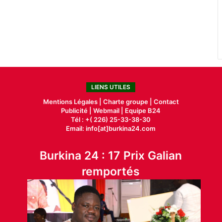
LIENS UTILES
Mentions Légales |
Charte groupe |
Contact
Publicité
|
Webmail |
Equipe B24
Tél : +( 226) 25-33-38-30
Email: info[at]burkina24.com
Burkina 24 : 17 Prix Galian
remportés