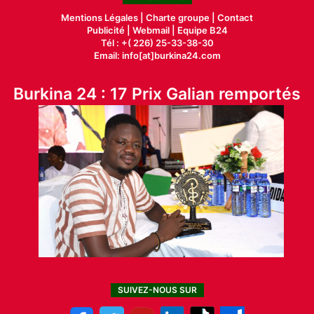
Mentions Légales |
Charte groupe |
Contact
Publicité
|
Webmail |
Equipe B24
Tél : +( 226) 25-33-38-30
Email: info[at]burkina24.com
Burkina 24 : 17 Prix Galian remportés
SUIVEZ-NOUS SUR