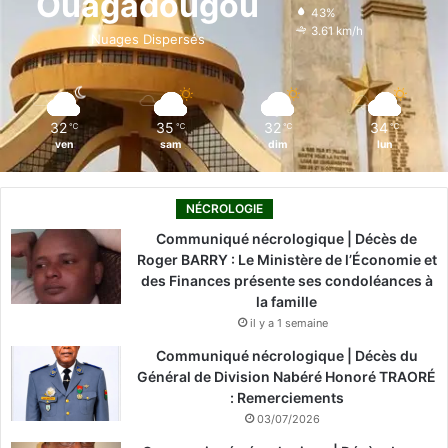
Ouagadougou
43%
o
i
e
r
3.61 km/h
Nuages Dispersés
k
n
a
m
32
35
32
34
℃
℃
℃
℃
ven
sam
dim
lun
NÉCROLOGIE
Communiqué nécrologique | Décès de
Roger BARRY : Le Ministère de l’Économie et
des Finances présente ses condoléances à
la famille
il y a 1 semaine
Communiqué nécrologique | Décès du
Général de Division Nabéré Honoré TRAORÉ
: Remerciements
03/07/2026