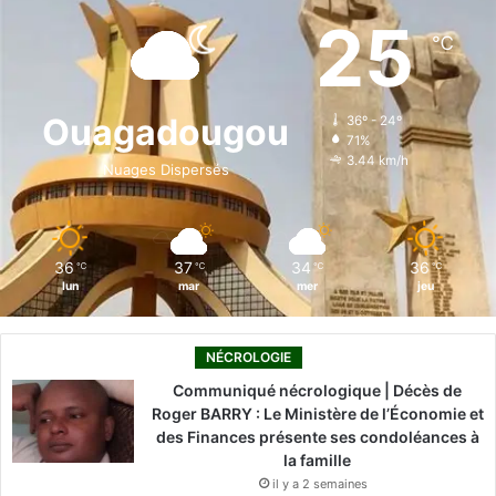
e
k
T
t
T
25
℃
b
e
u
a
o
o
d
b
g
k
Ouagadougou
36º - 24º
71%
o
i
e
r
3.44 km/h
Nuages Dispersés
k
n
a
m
36
37
34
36
℃
℃
℃
℃
lun
mar
mer
jeu
NÉCROLOGIE
Communiqué nécrologique | Décès de
Roger BARRY : Le Ministère de l’Économie et
des Finances présente ses condoléances à
la famille
il y a 2 semaines