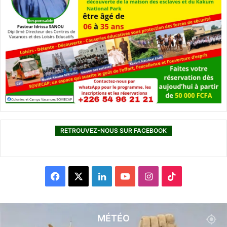
RETROUVEZ-NOUS SUR FACEBOOK
F
X
L
Y
I
T
a
i
o
n
i
c
n
u
s
k
MÉTÉO