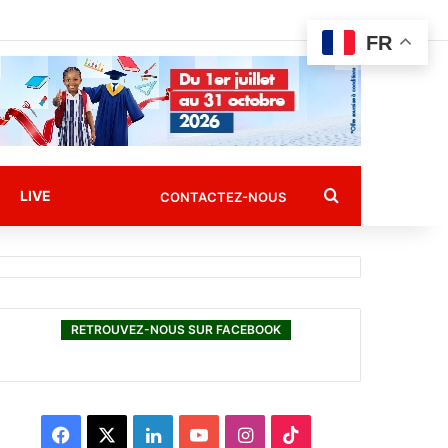
FR
Rechercher
LIVE
CONTACTEZ-NOUS
RETROUVEZ-NOUS SUR FACEBOOK
F
X
L
Y
I
T