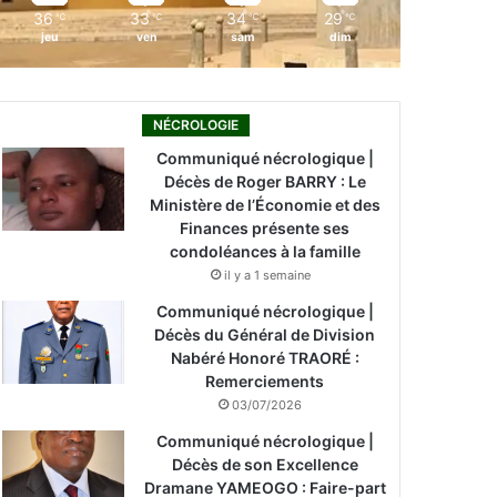
36
33
34
29
℃
℃
℃
℃
jeu
ven
sam
dim
NÉCROLOGIE
Communiqué nécrologique |
Décès de Roger BARRY : Le
Ministère de l’Économie et des
Finances présente ses
condoléances à la famille
il y a 1 semaine
Communiqué nécrologique |
Décès du Général de Division
Nabéré Honoré TRAORÉ :
Remerciements
03/07/2026
Communiqué nécrologique |
Décès de son Excellence
Dramane YAMEOGO : Faire-part