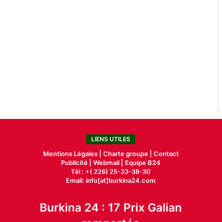
LIENS UTILES
Mentions Légales |
Charte groupe |
Contact
Publicité
|
Webmail |
Equipe B24
Tél : +( 226) 25-33-38-30
Email: info[at]burkina24.com
Burkina 24 : 17 Prix Galian