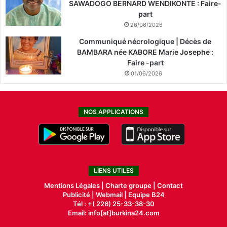
SAWADOGO BERNARD WENDIKONTE : Faire-
part
26/06/2026
Communiqué nécrologique | Décès de
BAMBARA née KABORE Marie Josephe :
Faire -part
01/06/2026
NOS APPLICATIONS
LIENS UTILES
Mentions Légales |
Charte groupe |
Contact
Publicité
|
Webmail |
Equipe B24
Tél : +( 226) 25-33-38-30
Email: info[at]burkina24.com