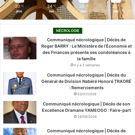
30
34
35
35
℃
℃
℃
℃
dim
lun
mar
mer
NÉCROLOGIE
Communiqué nécrologique | Décès de
Roger BARRY : Le Ministère de l’Économie et
des Finances présente ses condoléances à
la famille
il y a 2 semaines
Communiqué nécrologique | Décès du
Général de Division Nabéré Honoré TRAORÉ
: Remerciements
03/07/2026
Communiqué nécrologique | Décès de son
Excellence Dramane YAMEOGO : Faire-part
28/06/2026
Communiqué nécrologique | Décès de