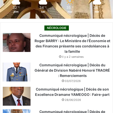
m
32
34
35
34
℃
℃
℃
℃
dim
lun
mar
mer
NÉCROLOGIE
Communiqué nécrologique | Décès de
Roger BARRY : Le Ministère de l’Économie et
des Finances présente ses condoléances à
la famille
il y a 2 semaines
Communiqué nécrologique | Décès du
Général de Division Nabéré Honoré TRAORÉ
: Remerciements
03/07/2026
Communiqué nécrologique | Décès de son
Excellence Dramane YAMEOGO : Faire-part
28/06/2026
Communiqué nécrologique | Décès de