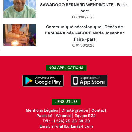
SAWADOGO BERNARD WENDIKONTE : Faire-
part
26/06/2026
Communiqué nécrologique | Décès de
BAMBARA née KABORE Marie Josephe :
Faire -part
01/06/2026
NOS APPLICATIONS
LIENS UTILES
Mentions Légales |
Charte groupe |
Contact
Publicité
|
Webmail |
Equipe B24
Tél : +( 226) 25-33-38-30
Email: info[at]burkina24.com