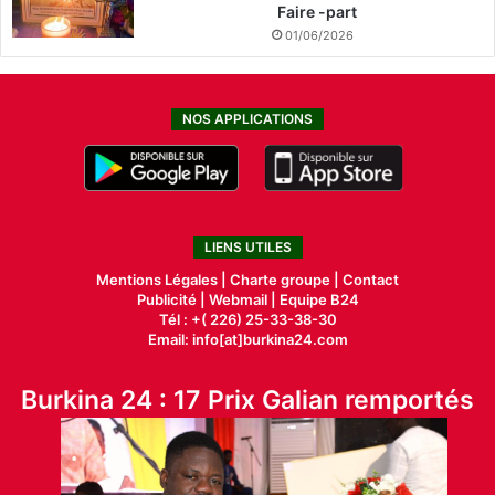
Faire -part
01/06/2026
NOS APPLICATIONS
LIENS UTILES
Mentions Légales |
Charte groupe |
Contact
Publicité
|
Webmail |
Equipe B24
Tél : +( 226) 25-33-38-30
Email: info[at]burkina24.com
Burkina 24 : 17 Prix Galian remportés