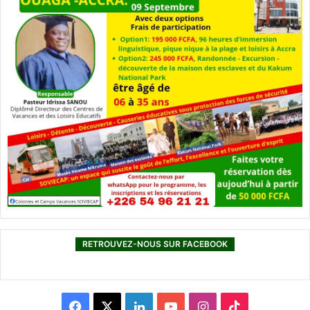
RETROUVEZ-NOUS SUR FACEBOOK
F
X
L
Y
I
T