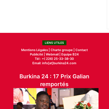
LIENS UTILES
Mentions Légales |
Charte groupe |
Contact
Publicité
|
Webmail |
Equipe B24
Tél : +( 226) 25-33-38-30
Email: info[at]burkina24.com
Burkina 24 : 17 Prix Galian
remportés