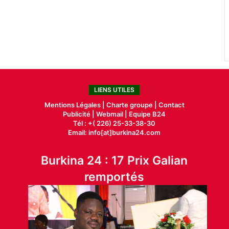
LIENS UTILES
Mentions Légales |
Charte groupe |
Contact
Publicité
|
Webmail |
Equipe B24
Tél : +( 226) 25-33-38-30
Email: info[at]burkina24.com
Burkina 24 : 17 Prix Galian
remportés