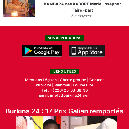
BAMBARA née KABORE Marie Josephe :
Faire -part
01/06/2026
NOS APPLICATIONS
LIENS UTILES
Mentions Légales |
Charte groupe |
Contact
Publicité
|
Webmail |
Equipe B24
Tél : +( 226) 25-33-38-30
Email: info[at]burkina24.com
Burkina 24 : 17 Prix Galian remportés