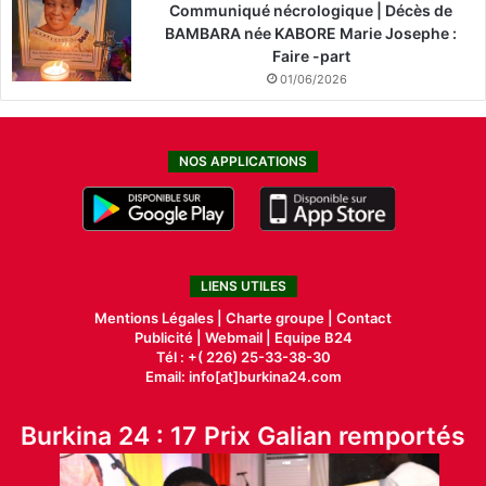
Communiqué nécrologique | Décès de
BAMBARA née KABORE Marie Josephe :
Faire -part
01/06/2026
NOS APPLICATIONS
LIENS UTILES
Mentions Légales |
Charte groupe |
Contact
Publicité
|
Webmail |
Equipe B24
Tél : +( 226) 25-33-38-30
Email: info[at]burkina24.com
Burkina 24 : 17 Prix Galian remportés