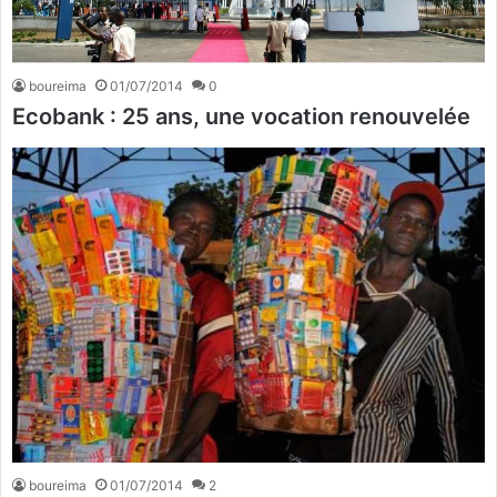
boureima
01/07/2014
0
Ecobank : 25 ans, une vocation renouvelée
boureima
01/07/2014
2