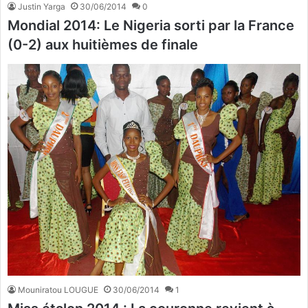
Justin Yarga
30/06/2014
0
Mondial 2014: Le Nigeria sorti par la France
(0-2) aux huitièmes de finale
Mouniratou LOUGUE
30/06/2014
1