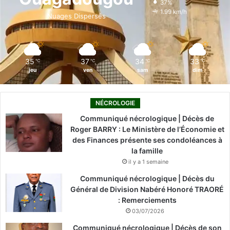
37%
o
i
e
r
1.99 km/h
Nuages Dispersés
k
n
a
m
35
37
34
33
℃
℃
℃
℃
jeu
ven
sam
dim
NÉCROLOGIE
Communiqué nécrologique | Décès de
Roger BARRY : Le Ministère de l’Économie et
des Finances présente ses condoléances à
la famille
il y a 1 semaine
Communiqué nécrologique | Décès du
Général de Division Nabéré Honoré TRAORÉ
: Remerciements
03/07/2026
Communiqué nécrologique | Décès de son