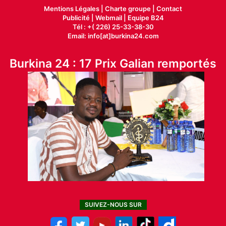
Mentions Légales |
Charte groupe |
Contact
Publicité
|
Webmail |
Equipe B24
Tél : +( 226) 25-33-38-30
Email: info[at]burkina24.com
Burkina 24 : 17 Prix Galian remportés
SUIVEZ-NOUS SUR