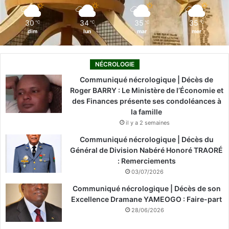
m
30
34
35
35
℃
℃
℃
℃
dim
lun
mar
mer
NÉCROLOGIE
Communiqué nécrologique | Décès de
Roger BARRY : Le Ministère de l’Économie et
des Finances présente ses condoléances à
la famille
il y a 2 semaines
Communiqué nécrologique | Décès du
Général de Division Nabéré Honoré TRAORÉ
: Remerciements
03/07/2026
Communiqué nécrologique | Décès de son
Excellence Dramane YAMEOGO : Faire-part
28/06/2026