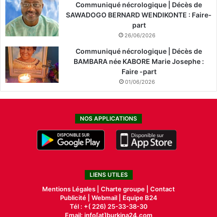
Communiqué nécrologique | Décès de
SAWADOGO BERNARD WENDIKONTE : Faire-
part
26/06/2026
Communiqué nécrologique | Décès de
BAMBARA née KABORE Marie Josephe :
Faire -part
01/06/2026
NOS APPLICATIONS
LIENS UTILES
Mentions Légales |
Charte groupe |
Contact
Publicité
|
Webmail |
Equipe B24
Tél : +( 226) 25-33-38-30
Email: info[at]burkina24.com