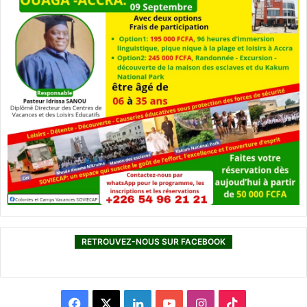
RETROUVEZ-NOUS SUR FACEBOOK
F
X
L
Y
I
T