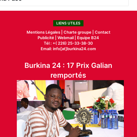
LIENS UTILES
Mentions Légales |
Charte groupe |
Contact
Publicité
|
Webmail |
Equipe B24
Tél : +( 226) 25-33-38-30
Email: info[at]burkina24.com
Burkina 24 : 17 Prix Galian
remportés