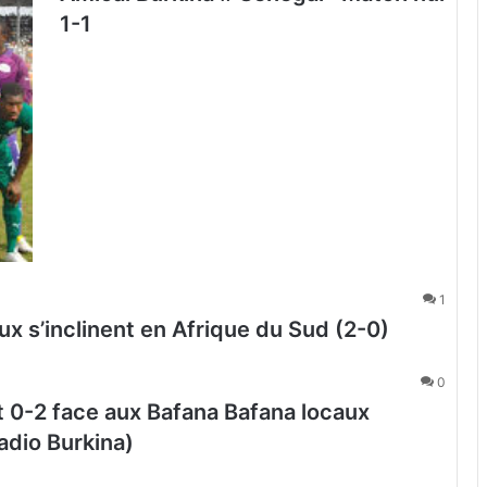
1-1
1
x s’inclinent en Afrique du Sud (2-0)
0
t 0-2 face aux Bafana Bafana locaux
adio Burkina)