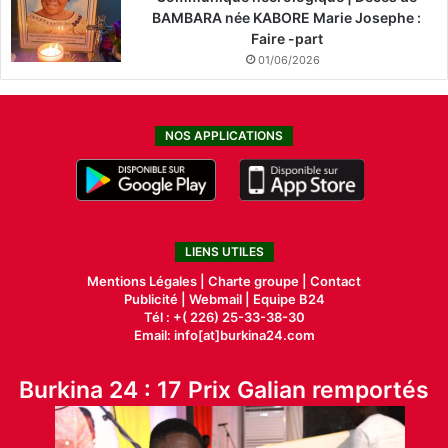
BAMBARA née KABORE Marie Josephe :
Faire -part
01/06/2026
NOS APPLICATIONS
LIENS UTILES
Mentions Légales |
Charte groupe |
Contact
Publicité
|
Webmail |
Equipe B24
Tél : +( 226) 25-33-38-30
Email: info[at]burkina24.com
Burkina 24 : 17 Prix Galian remportés