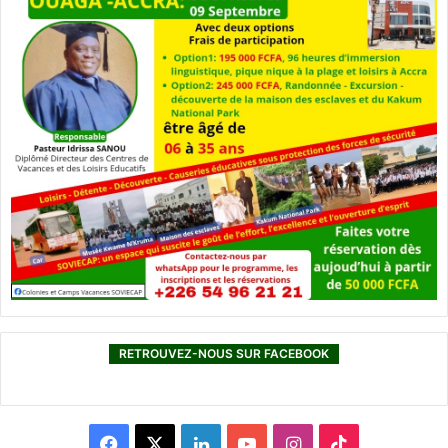
RETROUVEZ-NOUS SUR FACEBOOK
F
X
L
Y
I
T