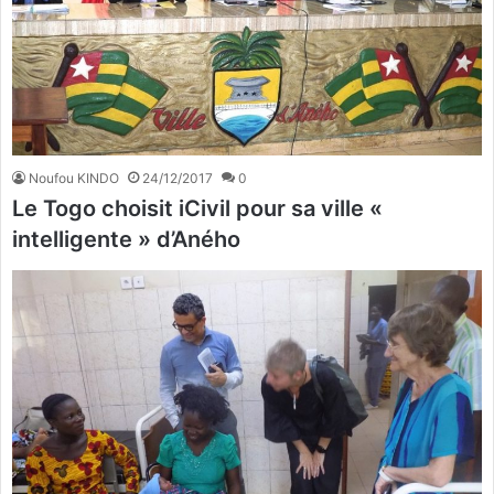
Noufou KINDO
24/12/2017
0
Le Togo choisit iCivil pour sa ville «
intelligente » d’Aného