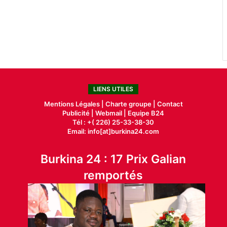
LIENS UTILES
Mentions Légales |
Charte groupe |
Contact
Publicité
|
Webmail |
Equipe B24
Tél : +( 226) 25-33-38-30
Email: info[at]burkina24.com
Burkina 24 : 17 Prix Galian
remportés