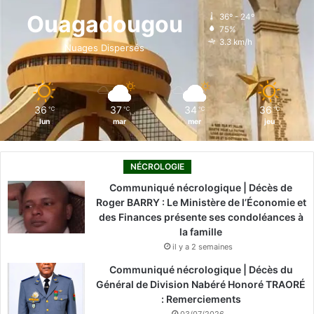
o
d
b
g
k
Ouagadougou
36º - 24º
75%
o
i
e
r
3.3 km/h
Nuages Dispersés
k
n
a
m
36
37
34
36
℃
℃
℃
℃
lun
mar
mer
jeu
NÉCROLOGIE
Communiqué nécrologique | Décès de
Roger BARRY : Le Ministère de l’Économie et
des Finances présente ses condoléances à
la famille
il y a 2 semaines
Communiqué nécrologique | Décès du
Général de Division Nabéré Honoré TRAORÉ
: Remerciements
03/07/2026