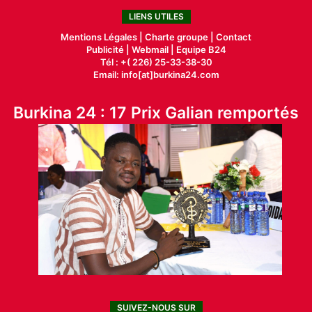
LIENS UTILES
Mentions Légales |
Charte groupe |
Contact
Publicité
|
Webmail |
Equipe B24
Tél : +( 226) 25-33-38-30
Email: info[at]burkina24.com
Burkina 24 : 17 Prix Galian remportés
SUIVEZ-NOUS SUR