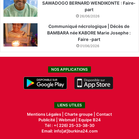
SAWADOGO BERNARD WENDIKONTE : Faire-
part
26/06/2026
Communiqué nécrologique | Décès de
BAMBARA née KABORE Marie Josephe :
Faire -part
01/06/2026
NOS APPLICATIONS
LIENS UTILES
Mentions Légales |
Charte groupe |
Contact
Publicité
|
Webmail |
Equipe B24
Tél : +( 226) 25-33-38-30
Email: info[at]burkina24.com