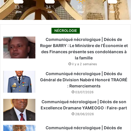
m
33
34
35
35
℃
℃
℃
℃
dim
lun
mar
mer
NÉCROLOGIE
Communiqué nécrologique | Décès de
Roger BARRY : Le Ministère de l’Économie et
des Finances présente ses condoléances à
la famille
il y a 2 semaines
Communiqué nécrologique | Décès du
Général de Division Nabéré Honoré TRAORÉ
: Remerciements
03/07/2026
Communiqué nécrologique | Décès de son
Excellence Dramane YAMEOGO : Faire-part
28/06/2026
Communiqué nécrologique | Décès de